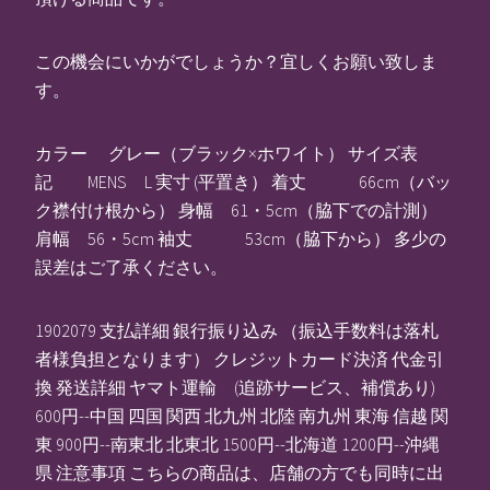
この機会にいかがでしょうか？宜しくお願い致しま
す。
カラー グレー（ブラック×ホワイト） サイズ表
記 MENS L 実寸 (平置き） 着丈 66cm（バッ
ク襟付け根から） 身幅 61・5cm（脇下での計測）
肩幅 56・5cm 袖丈 53cm（脇下から） 多少の
誤差はご了承ください。
1902079 支払詳細 銀行振り込み （振込手数料は落札
者様負担となります） クレジットカード決済 代金引
換 発送詳細 ヤマト運輸 (追跡サービス、補償あり)
600円--中国 四国 関西 北九州 北陸 南九州 東海 信越 関
東 900円--南東北 北東北 1500円--北海道 1200円--沖縄
県 注意事項 こちらの商品は、店舗の方でも同時に出