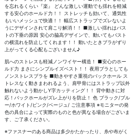
を忘れるくらい『楽』 どんな激しい運動でも揺れを軽減
する安心のホールド力！！ ストレッチも効いて、通気性
もいいメッシュで快適！！ 幅広ストラップでズレないよ
うにデザインされて肩こり解消！！ ■激しい揺れはバス
トの下垂の原因 安心の脇高デザインで、動いてもバスト
の横流れを防止してくれます！！ 動いたときブラがずり
上がってくる心配もございません♪
肌へのストレスも軽減ノンワイヤー構造！ ■安心のホー
ルド力 まさにシンプルイズベスト！！ 夜用ブラとしても
ノンストレスブラを ■動きやすさ重視のバックホール ス
トレスなく動きまわれるよう、肩甲骨にはストラップ以外
触れないよう動かしY字カッティング！！ 背中動きに対
応！バックホールがズレ上がりを防止！ 色 ブラック/ブル
ー/ホワイト/ピンク/ベージュ/ ご注意事項 ※モニターの発
色の具合によって実際のものと色が異なる場合がございま
す、ご了承ください。
※ファスナーのある商品は多少かたかったり、糸や布がく