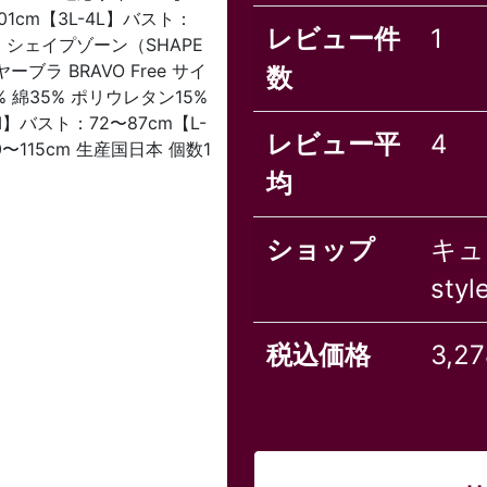
01cm【3L-4L】バスト：
レビュー件
1
ン シェイプゾーン（SHAPE
ブラ BRAVO Free サイ
数
 綿35% ポリウレタン15%
】バスト：72〜87cm【L-
レビュー平
4
0〜115cm 生産国日本 個数1
均
ショップ
キュ
styl
税込価格
3,2