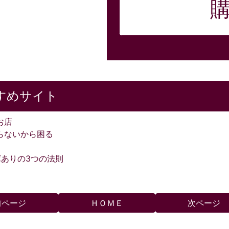
すめサイト
お店
らないから困る
庫ありの3つの法則
前ページ
ＨＯＭＥ
次ページ