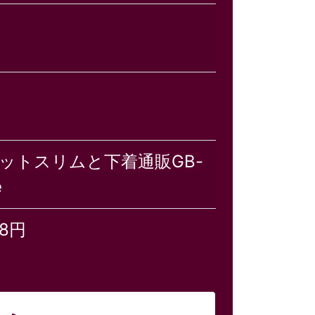
ットスリムと下着通販GB-
e
78円