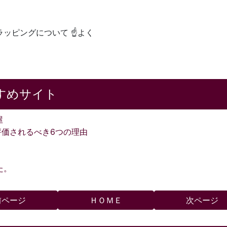
ラッピングについて ☝よく
すめサイト
屋
評価されるべき6つの理由
た。
前ページ
ＨＯＭＥ
次ページ